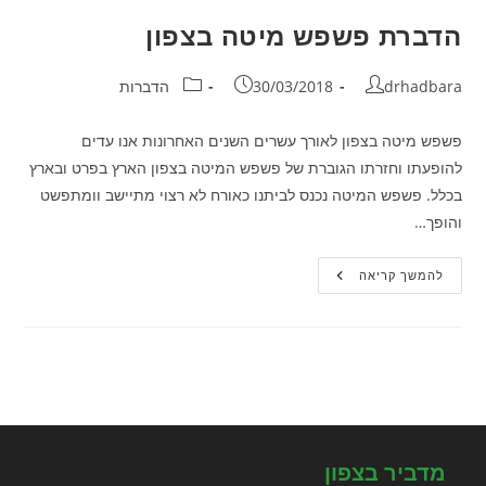
הדברת פשפש מיטה בצפון
מחבר:
פורסם:
קטגוריה:
drhadbara
30/03/2018
הדברות
פשפש מיטה בצפון לאורך עשרים השנים האחרונות אנו עדים
להופעתו וחזרתו הגוברת של פשפש המיטה בצפון הארץ בפרט ובארץ
בכלל. פשפש המיטה נכנס לביתנו כאורח לא רצוי מתיישב וומתפשט
והופך…
הדברת
להמשך קריאה
פשפש
מיטה
בצפון
מדביר בצפון