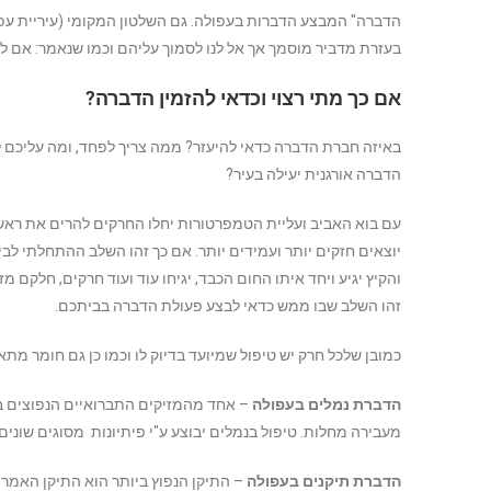
הדברה" המבצע הדברות בעפולה. גם השלטון המקומי (עיריית עפ
בעזרת מדביר מוסמך אך אל לנו לסמוך עליהם וכמו שנאמר: אם לא א
אם כך מתי רצוי וכדאי להזמין הדברה?
באיזה חברת הדברה כדאי להיעזר? ממה צריך לפחד, ומה עליכם 
הדברה אורגנית יעילה בעיר?
עם בוא האביב ועליית הטמפרטורות יחלו החרקים להרים את ר
יוצאים חזקים יותר ועמידים יותר. אם כך זהו השלב ההתחלתי לב
והקיץ יגיע ויחד איתו החום הכבד, יגיחו עוד ועוד חרקים, חלקם 
זהו השלב שבו ממש כדאי לבצע פעולת הדברה בביתכם.
כמובן שלכל חרק יש טיפול שמיועד בדיוק לו וכמו כן גם חומר מתאי
הדברת נמלים בעפולה
– אחד מהמזיקים התברואיים הנפוצים ביו
מעבירה מחלות. טיפול בנמלים יבוצע ע"י פיתיונות מסוגים שוני
הדברת תיקנים בעפולה
– התיקן הנפוץ ביותר הוא התיקן האמרי