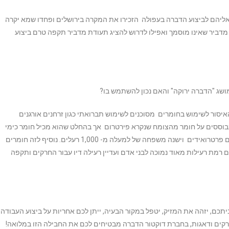
ליהם לביצוע הדברה בעפולה הזכירו את המקרה בירושלים ופחדו שמא יקרה
 מדביר שאינו מוסמך ואפילו לדרוש להציג תעודת מדביר תקפה טרם ביצוע
ושג "הדברה ירוקה" והאם נכון להשתמש בו?
סור לשימוש בחומרים מסוכנים לשימוש תברואתי כגון זרחנים אורגנים
בוססים על חומר מהצומח שנקרא פירטרום אך בהחלט שהוא מכיל חומר כימי
על מנת להעלות את רמת היעלות שלו מול חרקים. הרעלים נקראים פרטרואידים וישנה משפחה של למעלה מ- 1,000 רעלים. נוסיף לזה חומרים
 רמת רעילות מאוד נמוכה לבני אדם ועדיין רעילה דיו עבור החרקים ותקפה
יתכם, יזהה את המזיק, יטפל במקור הבעיה, ייתן לכם אחריות על ביצוע העבודה
חרקים ודאגות, בחברת דוקטור הדברה מבטיחים לכם את החבילה הזו במלואה!