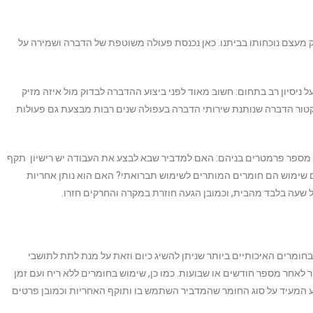
רק מעצם נוכחותו בביתנו. כאן נכנסת פעולה משוטפת של הדברה ושמירה על
 ניסיון רב בתחום: חשוב מאוד לפני ביצוע ההדברה לבדוק מול איזה מזיק
קטור הדברה שנותנת שירותי הדברה בעפולה שנים רבות מבצעת גם פעולות
 מספר פרמטרים בניהם: האם למדביר שבא לבצע את העבודה יש רישיון תקף
ימוש הם חומרים המותרים לשימוש תברואתי? האם הוא נותן אחריות
של שעה בלבד מהבית, וכמובן הגעה חוזרת במקרה והחרקים חזרו.
מרים האיכותיים ביותר שניתן להשיג כיום וזאת על מנת לתת לתושבי
 לאחר מספר חודשים או שבועות. כמו כן, שימוש בחומרים ללא ריח ועם זמן
וע המעיד על סוג החומר שהמדביר השתמש בו ותוקף האחריות וכמובן פרטים